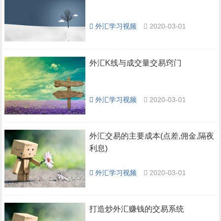
外汇学习视频
2020-03-01
外汇K线与成交量交易窍门
外汇学习视频
2020-03-01
外汇交易的主要成本(点差,佣金,隔夜
利息)
外汇学习视频
2020-03-01
打造炒外汇赚钱的交易系统