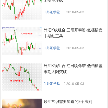
末期弓形线
外汇学堂
2010-05-03
外汇K线组合:三阳开泰谱-低档横盘
末期红三兵
外汇学堂
2010-05-03
外汇K线组合:红日喷薄谱-低档横盘
末期大阳突破
外汇学堂
2010-05-03
炒汇常识需要知道的8个法则