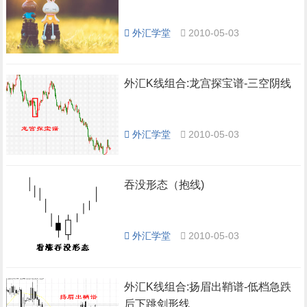
外汇学堂
2010-05-03
外汇K线组合:龙宫探宝谱-三空阴线
外汇学堂
2010-05-03
吞没形态（抱线)
外汇学堂
2010-05-03
外汇K线组合:扬眉出鞘谱-低档急跌
后下跳剑形线