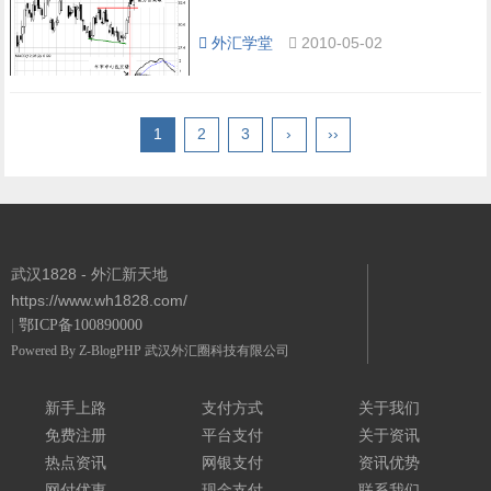
外汇学堂
2010-05-02
1
2
3
›
››
武汉1828 - 外汇新天地
https://www.wh1828.com/
|
鄂ICP备100890000
Powered By
Z-BlogPHP
武汉外汇圈科技有限公司
新手上路
支付方式
关于我们
免费注册
平台支付
关于资讯
热点资讯
网银支付
资讯优势
网付优惠
现金支付
联系我们